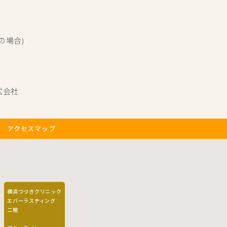
の場合)
株式会
社
アクセスマップ
横浜つづきクリニック
エバーラスティング
二階