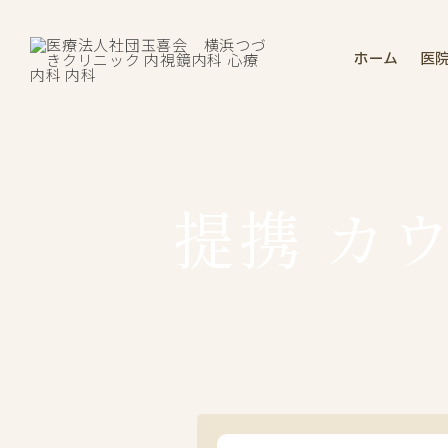
ホーム
医
提携 カ