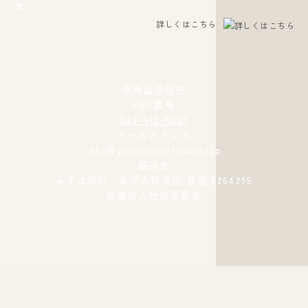
詳しくはこちら
保険証送信先
FAX番号
045-913-5063
メールアドレス
info@yokohama-tsuzuki.jp
振込先
みずほ銀行 あざみ野支店 普通 8264215
医療法人社団玉喜会