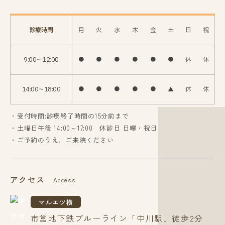
診療時間
月
火
水
木
金
土
日
祝
9:00〜12:00
●
●
●
●
●
●
休
休
14:00〜18:00
●
●
●
●
●
▲
休
休
・受付時間:診療終了時間の15分前まで
・土曜日午後 14:00～17:00 休診日 日曜・祝日
・ご予約のうえ、ご来院ください
アクセス
Access
マルエツ横
市営地下鉄ブルーライン「中川駅」徒歩2分