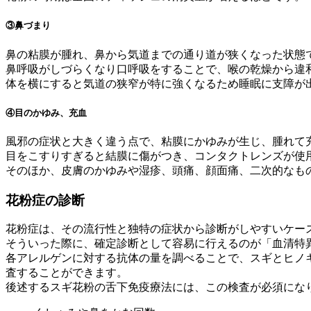
③鼻づまり
鼻の粘膜が腫れ、鼻から気道までの通り道が狭くなった状態
鼻呼吸がしづらくなり口呼吸をすることで、喉の乾燥から違
体を横にすると気道の狭窄が特に強くなるため睡眠に支障が
④目のかゆみ、充血
風邪の症状と大きく違う点で、粘膜にかゆみが生じ、腫れて
目をこすりすぎると結膜に傷がつき、コンタクトレンズが使
そのほか、皮膚のかゆみや湿疹、頭痛、顔面痛、二次的なも
花粉症の診断
花粉症は、その流行性と独特の症状から診断がしやすいケー
そういった際に、確定診断として容易に行えるのが「血清特異的
各アレルゲンに対する抗体の量を調べることで、スギとヒノ
査することができます。
後述するスギ花粉の舌下免疫療法には、この検査が必須にな