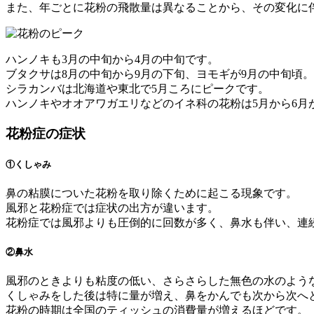
また、年ごとに花粉の飛散量は異なることから、その変化に
ハンノキも3月の中旬から4月の中旬です。
ブタクサは8月の中旬から9月の下旬、ヨモギが9月の中旬頃。
シラカンバは北海道や東北で5月ころにピークです。
ハンノキやオオアワガエリなどのイネ科の花粉は5月から6月
花粉症の症状
①くしゃみ
鼻の粘膜についた花粉を取り除くために起こる現象です。
風邪と花粉症では症状の出方が違います。
花粉症では風邪よりも圧倒的に回数が多く、鼻水も伴い、連
②鼻水
風邪のときよりも粘度の低い、さらさらした無色の水のよう
くしゃみをした後は特に量が増え、鼻をかんでも次から次へ
花粉の時期は全国のティッシュの消費量が増えるほどです。