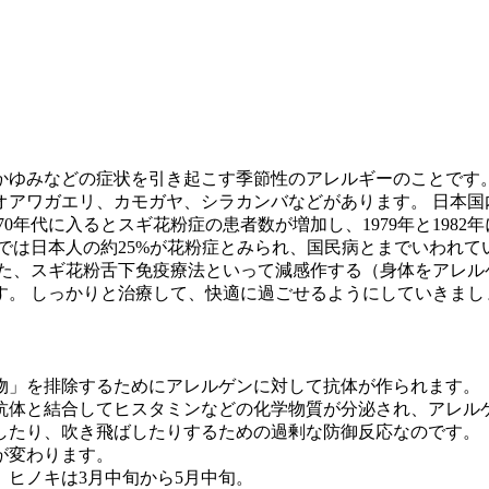
かゆみなどの症状を引き起こす季節性のアレルギーのことです。
ワガエリ、カモガヤ、シラカンバなどがあります。 日本国内で
970年代に入るとスギ花粉症の患者数が増加し、1979年と19
では日本人の約25%が花粉症とみられ、国民病とまでいわれて
また、スギ花粉舌下免疫療法といって減感作する（身体をアレル
す。 しっかりと治療して、快適に過ごせるようにしていきまし
物」を排除するためにアレルゲンに対して抗体が作られます。
抗体と結合してヒスタミンなどの化学物質が分泌され、アレル
したり、吹き飛ばしたりするための過剰な防御反応なのです。
が変わります。
、ヒノキは3月中旬から5月中旬。