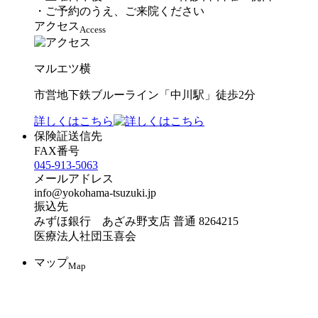
・ご予約のうえ、ご来院ください
アクセス
Access
マルエツ横
市営地下鉄ブルーライン「中川駅」徒歩2分
詳しくはこちら
保険証送信先
FAX番号
045-913-5063
メールアドレス
info@yokohama-tsuzuki.jp
振込先
みずほ銀行 あざみ野支店 普通 8264215
医療法人社団玉喜会
マップ
Map