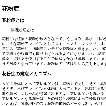
花粉症
花粉症とは
花粉症は植物の花粉が原因となって、くしゃみ、鼻水、目の
い、主な花粉アレルゲンとしてスギ、ヒノキ、ブタクサ、オオア
年にスギ花粉症、1964年にカモガヤ花粉症と続きました。 1
て花粉症が報道でも取り上げられるようになりました。 現在
鼻薬、点眼薬を使用することで症状はかなり緩和します。 
険の対象となっています。花粉症の症状は生活の質を下げま
花粉症の発症メカニズム
人間の身体にとってアレルゲンは「異物」であり、その「異
その後、再びアレルゲンが体内に入ってくると、粘膜にある
涙や鼻水、くしゃみが頻繁に出るのは、アレルゲンを洗い流
アレルゲンとなる花粉は、その種類と地域によって飛散時期
たとえば、関東地区のスギ花粉の飛散のピークは2月から4月