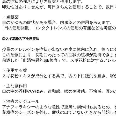
鼻の症状の強さにより内服薬と併用します。
即効性はありませんが、毎日きちんと使用することで、数日
・点眼薬
目のかゆみの症状がある場合、内服薬との併用を考えます。
1日の使用回数、コンタクトレンズの使用の有無なども考慮
②スギ花粉舌下免疫療法
少量のアレルゲンを症状が出ない程度に体内に入れ、徐々に
この治療により、長期にわたっての症状の緩和が期待できま
前述した「血清特異的IgE検査」で、スギ花粉に対するアレ
・使用する薬
スギ花粉エキスが成分とする薬で、舌の下に錠剤を置き、溶
・主な副作用
口の中の浮腫やかゆみ、違和感、喉の刺激感、不快感、耳の
・治療スケジュール
アナフィラキシーのような急性で重篤な副作用もあるため、
花粉症のシーズンを外し、症状の出ていないときから開始し