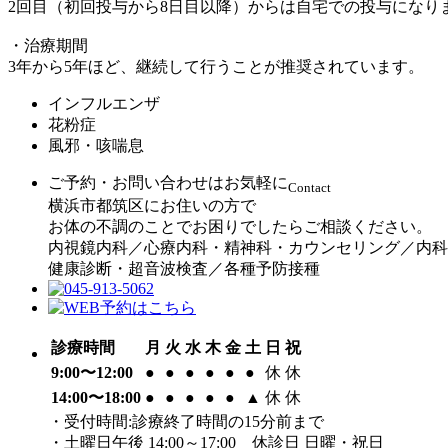
2回目（初回投与から8日目以降）からは自宅での投与になり
・治療期間
3年から5年ほど、継続して行うことが推奨されています。
インフルエンザ
花粉症
風邪・咳喘息
ご予約・お問い合わせはお気軽に
Contact
横浜市都筑区にお住いの方で
お体の不調のことでお困りでしたらご相談ください。
内視鏡内科／心療内科・精神科・カウンセリング／内科
健康診断・超音波検査／各種予防接種
診療時間
月
火
水
木
金
土
日
祝
9:00〜12:00
●
●
●
●
●
●
休
休
14:00〜18:00
●
●
●
●
●
▲
休
休
・受付時間:診療終了時間の15分前まで
・土曜日午後 14:00～17:00 休診日 日曜・祝日