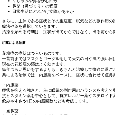
くしゃみや鼻をかむ回数
鼻閉（鼻づまり）の程度
日常生活にどれだけ支障があるか
さらに、主体である症状とその重症度、眠気などの副作用の
療法や薬を選択していきます。
治療を始める時期は、症状が出てからではなく、出る前から
①薬による治療
花粉症の症状はつらいものです。
一昔前まではマスクとゴーグルをして天気の日や風の強い日
現在の花粉症の薬はよく効きます。
毎年つらい思いをするよりも、きちんと治療して快適に過ご
薬による治療では、内服薬をベースに、症状に合わせて点鼻
・内服薬
症状を抑える強さと、主に眠気の副作用のバランスを考えて
抗ヒスタミン薬を中心として、抗アレルギー薬やステロイド
飲みやすさや1日の内服回数なども考慮します。
・点鼻薬