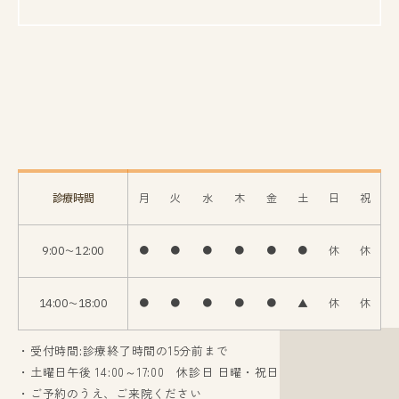
診療時間
月
火
水
木
金
土
日
祝
9:00〜12:00
●
●
●
●
●
●
休
休
14:00〜18:00
●
●
●
●
●
▲
休
休
・受付時間:診療終了時間の15分前まで
・土曜日午後 14:00～17:00 休診日 日曜・祝日
・ご予約のうえ、ご来院ください