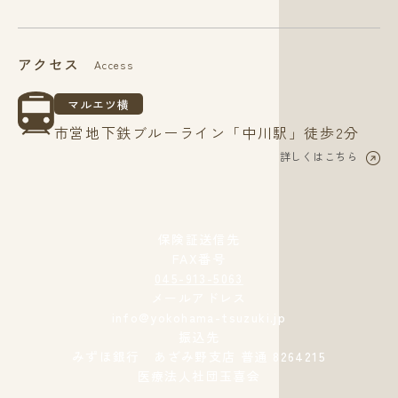
アクセス
Access
マルエツ横
市営地下鉄ブルーライン「中川駅」徒歩2分
詳しくはこちら
保険証送信先
FAX番号
045-913-5063
メールアドレス
info@yokohama-tsuzuki.jp
振込先
みずほ銀行 あざみ野支店 普通 8264215
医療法人社団玉喜会