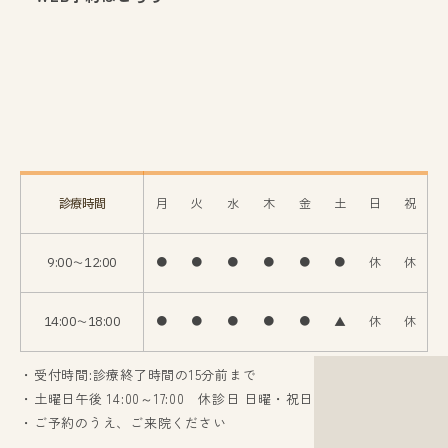
診療時間
月
火
水
木
金
土
日
祝
9:00〜12:00
●
●
●
●
●
●
休
休
14:00〜18:00
●
●
●
●
●
▲
休
休
・受付時間:診療終了時間の15分前まで
・土曜日午後 14:00～17:00 休診日 日曜・祝日
・ご予約のうえ、ご来院ください