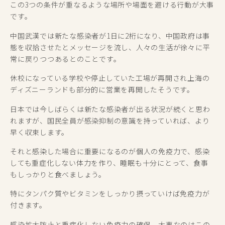
この3つの条件が重なるような場所や場面を避ける行動が大事
です。
中国武漢では新たな感染者が1日に2桁になり、中国政府は事
態を収拾させたとメッセージを流し、人々の生活が徐々に平
常に戻りつつあるとのことです。
休校になっている学校や停止していた工場が再開され上海の
ディズニーランドも部分的に営業を再開したそうです。
日本では今しばらくは新たな感染者が出る状況が続くと思わ
れますが、国民全員が感染抑制の意識を持っていれば、より
早く収束します。
それと感染した場合に重要になるのが個人の免疫力で、感染
しても重症化しない体力を作り、睡眠も十分にとって、食事
もしっかりと食べましょう。
特にタンパク質やビタミンをしっかり摂っていけば免疫力が
付きます。
感染拡大防止と重症化しない免疫力の確保、大事なのはこの