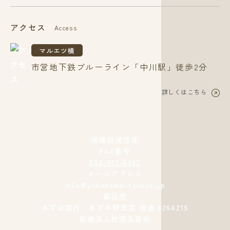
アクセス
Access
マルエツ横
市営地下鉄ブルーライン「中川駅」徒歩2分
詳しくはこちら
保険証送信先
FAX番号
045-913-5063
メールアドレス
info@yokohama-tsuzuki.jp
振込先
みずほ銀行 あざみ野支店 普通 8264215
医療法人社団玉喜会