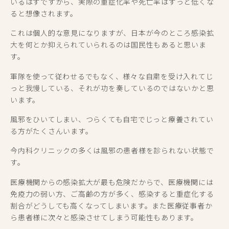
いるはずですから、実際の重症化率や死亡率はずっと低くな
ると想像されます。
これは個人的な意見になりますが、日本が今のところ感染拡
大を何とか抑えられていられるのは国民性もあると思いま
す。
軍隊を使って従わせるでもなく、様々な自粛を受け入れてじ
っと我慢している、それが功を奏しているのではないかと思
います。
風邪をひいてしまい、つらくても自宅でじっと療養されてい
る方がたくさんいます。
今内科クリニックの多くは風邪の患者様を診られない状態で
す。
医療機関からの感染拡大が最も危険だからで、医療機関には
免疫力の弱い方、ご高齢の方が多く、感染すると重症化する
割合がどうしても高くなってしまいます。また医療従事者か
ら患者様に次々と感染させてしまう可能性もあります。