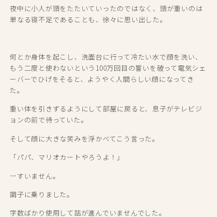
夜中に小人が頭をたたいていったのではなく、頭が重いのは
単なる寝不足であることも、徐々に思い出した。
何とか身体を起こし、洗面台に行って冷たい水で顔を洗い、
もう二度と使わないという100万回目の誓いを破って電気シェ
ーバーでひげをそると、ようやく人間らしい顔になってき
た。
重い体を引きずるようにして部屋に戻ると、息子がテレビジ
ョンの前で待っていた。
そして顔に大きな笑みを浮かべてこう言った。
「パパ、マリオカートやろうよ！」
…すいません。
調子に乗りました。
字数ばかり使用して話が進んでいませんでした。