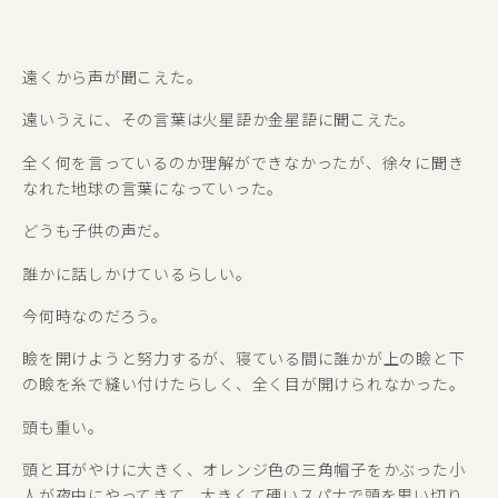
遠くから声が聞こえた。
遠いうえに、その言葉は火星語か金星語に聞こえた。
全く何を言っているのか理解ができなかったが、徐々に聞き
なれた地球の言葉になっていった。
どうも子供の声だ。
誰かに話しかけているらしい。
今何時なのだろう。
瞼を開けようと努力するが、寝ている間に誰かが上の瞼と下
の瞼を糸で縫い付けたらしく、全く目が開けられなかった。
頭も重い。
頭と耳がやけに大きく、オレンジ色の三角帽子をかぶった小
人が夜中にやってきて、大きくて硬いスパナで頭を思い切り