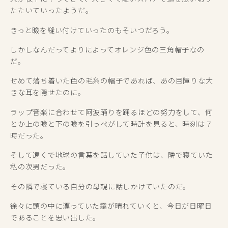
たたいていったようだ。
きっと瞼を縫い付けていったのもそいつだろう。
しかしなんだってよりによってオレンジ色の三角帽子なの
だ。
せめて落ち着いた色の毛糸の帽子であれば、あの目障りな大
きな耳を隠せたのに。
ラップ音楽に合わせて阿波踊りを踊るほどの努力をして、何
とか上の瞼と下の瞼を引っぺがして時計を見ると、時刻は７
時だった。
そして遠くで地球の言葉を話していた子供は、隣で寝ていた
私の次男だった。
その隣で寝ている自分の母親に話しかけていたのだ。
徐々に頭の中に漂っていた靄が晴れていくと、今日が日曜日
であることを思い出した。