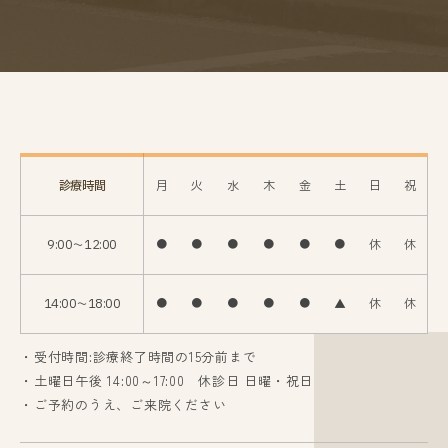
診療時間
月
火
水
木
金
土
日
祝
9:00〜12:00
●
●
●
●
●
●
休
休
14:00〜18:00
●
●
●
●
●
▲
休
休
・受付時間:診療終了時間の15分前まで
・土曜日午後 14:00～17:00 休診日 日曜・祝日
・ご予約のうえ、ご来院ください