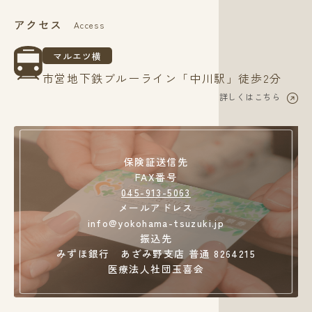
アクセス
Access
マルエツ横
市営地下鉄ブルーライン「中川駅」徒歩2分
詳しくはこちら
保険証送信先
FAX番号
045-913-5063
メールアドレス
info@yokohama-tsuzuki.jp
振込先
みずほ銀行 あざみ野支店 普通 8264215
医療法人社団玉喜会