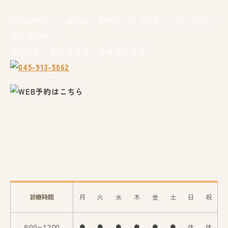
内視鏡内科／心療内科・精神科・カウンセリング／内科／
消化器内科／
健康診断・超音波検査／各種予防接種
診療時間
月
火
水
木
金
土
日
祝
9:00〜12:00
●
●
●
●
●
●
休
休