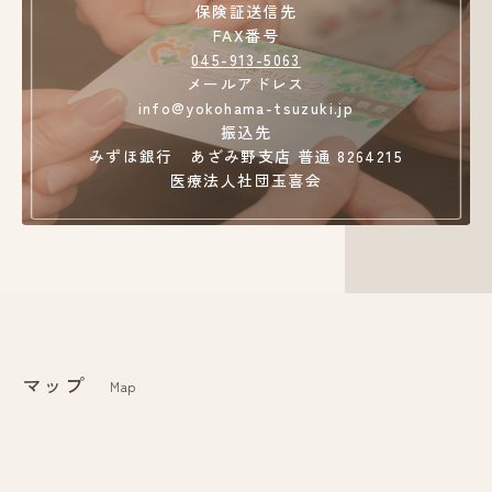
保険証送信先
FAX番号
045-913-5063
メールアドレス
info@yokohama-tsuzuki.jp
振込先
みずほ銀行 あざみ野支店 普通 8264215
医療法人社団玉喜会
マップ
Map