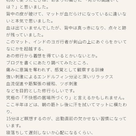
は？」と思いました。
背中の皮が破けて、マットが血だらけになっているに違いな
いと本気で思いました。
血は出ていませんでしたが、背中は真っ赤になり、点々と跡
が残っていました。
このマット、インドのヨガ行者が剣山の上にあぐらをかいて
なにかを超越する、
あの修行から着想を得ているとかいないとか。
ブログを書くにあたり調べてみたところ、
痛みに意識を奪われず、感覚として観察する訓練
強い刺激によるエンドルフィン分泌と深いリラックス
血流促進や筋緊張の緩和、ツボ刺激
などを目的とした修行らしいです。
究極の「不快感の居場所づくり」と言えるかもしれません。
ここ半年ほどは、朝の筋トレ後に汗を拭いてマットに横たわ
り、
15分ほど瞑想するのが、出勤直前の欠かせない習慣になって
います。
寝落ちして遅刻しないか心配になるくらい、