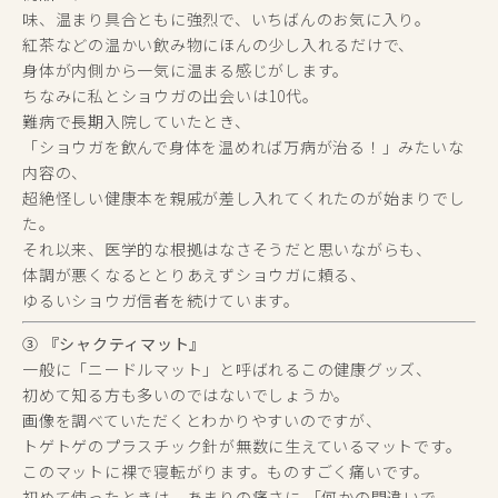
味、温まり具合ともに強烈で、いちばんのお気に入り。
紅茶などの温かい飲み物にほんの少し入れるだけで、
身体が内側から一気に温まる感じがします。
ちなみに私とショウガの出会いは10代。
難病で長期入院していたとき、
「ショウガを飲んで身体を温めれば万病が治る！」みたいな
内容の、
超絶怪しい健康本を親戚が差し入れてくれたのが始まりでし
た。
それ以来、医学的な根拠はなさそうだと思いながらも、
体調が悪くなるととりあえずショウガに頼る、
ゆるいショウガ信者を続けています。
③ 『シャクティマット』
一般に「ニードルマット」と呼ばれるこの健康グッズ、
初めて知る方も多いのではないでしょうか。
画像を調べていただくとわかりやすいのですが、
トゲトゲのプラスチック針が無数に生えているマットです。
このマットに裸で寝転がります。ものすごく痛いです。
初めて使ったときは、あまりの痛さに 「何かの間違いで