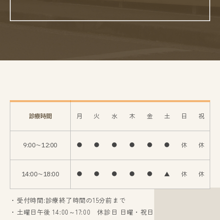
診療時間
月
火
水
木
金
土
日
祝
9:00〜12:00
●
●
●
●
●
●
休
休
14:00〜18:00
●
●
●
●
●
▲
休
休
・受付時間:診療終了時間の15分前まで
・土曜日午後 14:00～17:00 休診日 日曜・祝日