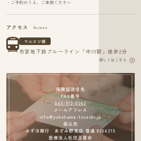
・ご予約のうえ、ご来院ください
アクセス
Access
マルエツ横
市営地下鉄ブルーライン「中川駅」徒歩2分
詳しくはこちら
保険証送信先
FAX番号
045-913-5063
メールアドレス
info@yokohama-tsuzuki.jp
振込先
みずほ銀行 あざみ野支店 普通 8264215
医療法人社団玉喜会