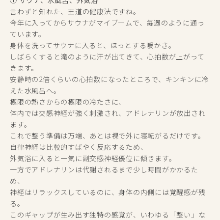
言わずと知れた、王道の健康法ですね。
今年に入ってからサウナがマイブームで、毎週のように通っ
ています。
身体を洗ってサウナに入ると、ほっとする暖かさ。
しばらくすると滝のように汗が出てきて、心拍数が上がって
きます。
安静時の2倍くらいの心拍数になったところで、キンキンに冷
えた水風呂へ。
極限の熱さからの極限の冷たさに、
体内では交感神経が強く刺激され、アドレナリンが放出され
ます。
これで整う準備は万端、あとは裸で外に寝転がるだけです。
自律神経は比較的すばやく反応するため、
外気浴に入ると一気に副交感神経優位に傾きます。
一方でアドレナリンは代謝されるまで少し時間がかかるた
め、
神経はリラックスしているのに、身体の内側には覚醒感が残
る。
このギャップが生み出す独特の感覚が、いわゆる「整い」な