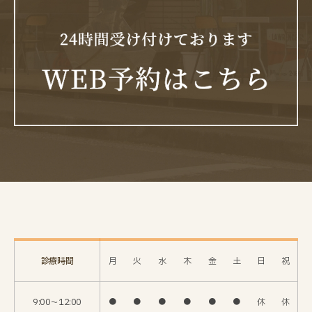
診療時間
月
火
水
木
金
土
日
祝
9:00〜12:00
●
●
●
●
●
●
休
休